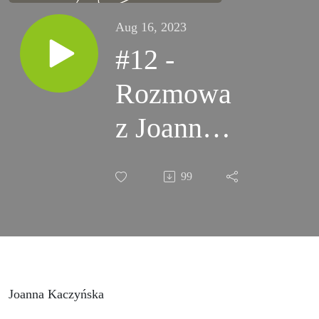
Aug 16, 2023
#12 -
Rozmowa
z Joanną
Kaczyńską
99
- o
apetycie
na ryzyko
Joanna Kaczyńska